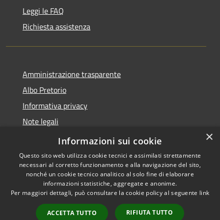
Leggi le FAQ
Richiesta assistenza
Amministrazione trasparente
Albo Pretorio
Informativa privacy
Note legali
×
Dichiarazione di accessibilità
Informazioni sui cookie
Questo sito web utilizza cookie tecnici e assimilati strettamente
necessari al corretto funzionamento e alla navigazione del sito,
nonché un cookie tecnico analitico al solo fine di elaborare
informazioni statistiche, aggregate e anonime.
RSS
Copyright © 2026 • Comune di
Per maggiori dettagli, può consultare la cookie policy al seguente
link
Accessibilità
Cambiago • Powered by
Privacy
Municipium
Accesso
•
RIFIUTA TUTTO
ACCETTA TUTTO