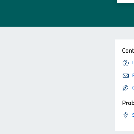
Cont
Prob