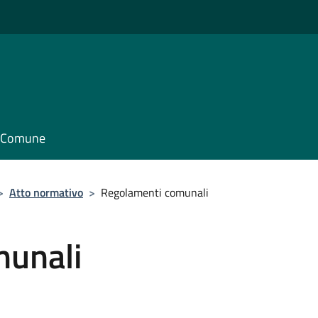
il Comune
>
Atto normativo
>
Regolamenti comunali
munali