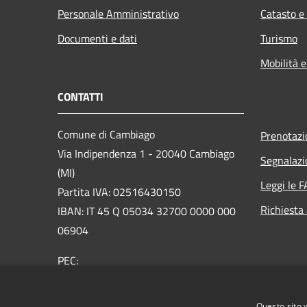
Personale Amministrativo
Catasto e
Documenti e dati
Turismo
Mobilità e
CONTATTI
Comune di Cambiago
Prenotaz
Via Indipendenza 1 - 20040 Cambiago
Segnalazi
(MI)
Leggi le 
Partita IVA: 02516430150
Richiesta
IBAN: IT 45 Q 05034 32700 0000 000
06904
PEC:
protocollo@pec.comunecambiago.com
Centralino Unico: 02950821
Questo sito 