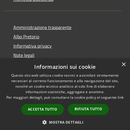
Amministrazione trasparente
Albo Pretorio
Informativa privacy
Note legali
×
Dichiarazione di accessibilità
Informazioni sui cookie
Questo sito web utilizza cookie tecnici e assimilati strettamente
necessari al corretto funzionamento e alla navigazione del sito,
nonché un cookie tecnico analitico al solo fine di elaborare
informazioni statistiche, aggregate e anonime.
RSS
Copyright © 2026 • Comune di
Per maggiori dettagli, può consultare la cookie policy al seguente
link
Accessibilità
Cambiago • Powered by
Privacy
Municipium
Accesso
•
RIFIUTA TUTTO
ACCETTA TUTTO
Cookie
redazione
Mappa del sito
MOSTRA DETTAGLI