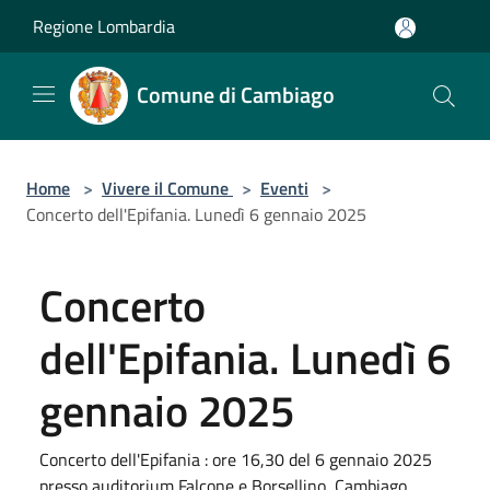
Salta al contenuto principale
Regione Lombardia
Comune di Cambiago
Home
>
Vivere il Comune
>
Eventi
>
Concerto dell'Epifania. Lunedì 6 gennaio 2025
Concerto
dell'Epifania. Lunedì 6
gennaio 2025
Concerto dell'Epifania : ore 16,30 del 6 gennaio 2025
presso auditorium Falcone e Borsellino, Cambiago