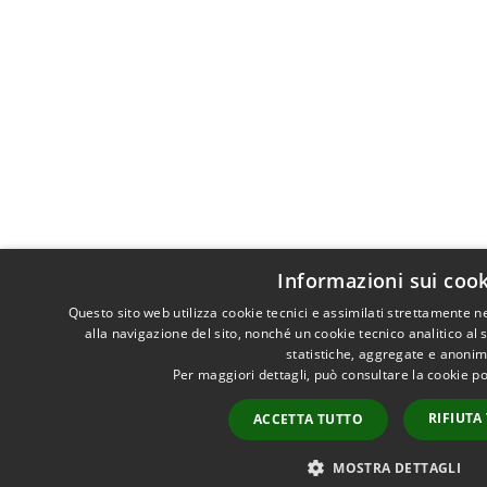
Informazioni sui coo
Questo sito web utilizza cookie tecnici e assimilati strettamente 
alla navigazione del sito, nonché un cookie tecnico analitico al 
statistiche, aggregate e anonim
Per maggiori dettagli, può consultare la cookie p
RIFIUTA
ACCETTA TUTTO
MOSTRA DETTAGLI