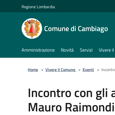
Salta al contenuto principale
Regione Lombardia
Comune di Cambiago
Amministrazione
Novità
Servizi
Vivere 
Home
>
Vivere il Comune
>
Eventi
>
Incontr
Incontro con gli
Mauro Raimondi