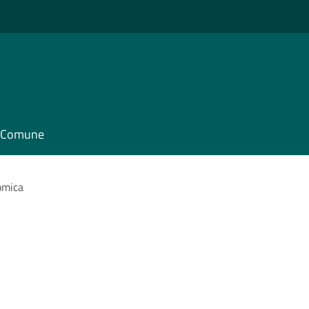
il Comune
omica