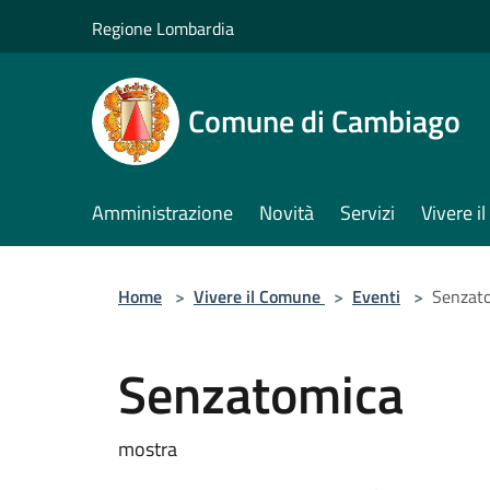
Salta al contenuto principale
Regione Lombardia
Comune di Cambiago
Amministrazione
Novità
Servizi
Vivere 
Home
>
Vivere il Comune
>
Eventi
>
Senzat
Senzatomica
mostra