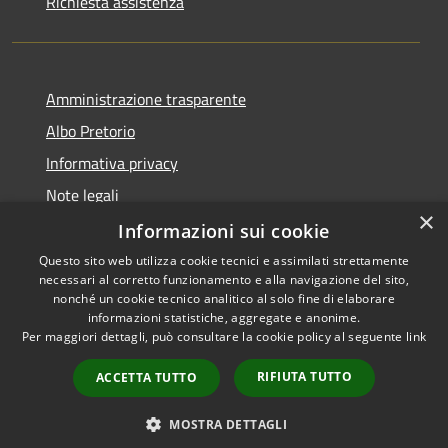
Richiesta assistenza
Amministrazione trasparente
Albo Pretorio
Informativa privacy
Note legali
×
Dichiarazione di accessibilità
Informazioni sui cookie
Questo sito web utilizza cookie tecnici e assimilati strettamente
necessari al corretto funzionamento e alla navigazione del sito,
nonché un cookie tecnico analitico al solo fine di elaborare
informazioni statistiche, aggregate e anonime.
RSS
Copyright © 2026 • Comune di
Per maggiori dettagli, può consultare la cookie policy al seguente
link
Accessibilità
Cambiago • Powered by
Privacy
Municipium
Accesso
•
RIFIUTA TUTTO
ACCETTA TUTTO
Cookie
redazione
Mappa del sito
MOSTRA DETTAGLI