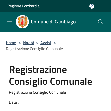
Salta al contenuto principale
Regione Lombardia
Comune di Cambiago
Home
>
Novità
>
Avvisi
>
Registrazione Consiglio Comunale
Registrazione
Consiglio Comunale
Registrazione Consiglio Comunale
Data :