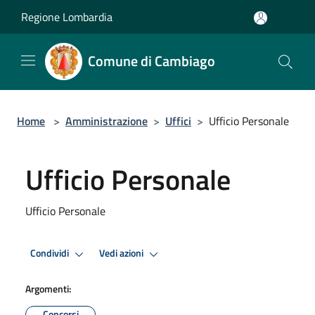
Salta al contenuto principale
Regione Lombardia
Comune di Cambiago
Home
>
Amministrazione
>
Uffici
>
Ufficio Personale
Ufficio Personale
Ufficio Personale
Condividi
Vedi azioni
Argomenti:
Concorsi