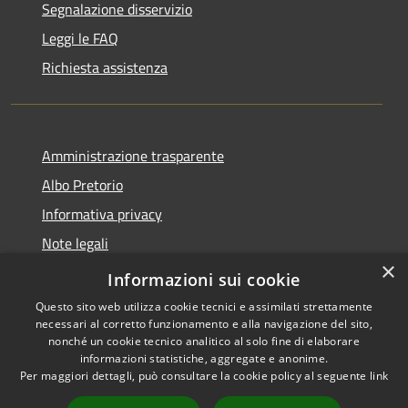
Segnalazione disservizio
Leggi le FAQ
Richiesta assistenza
Amministrazione trasparente
Albo Pretorio
Informativa privacy
Note legali
×
Dichiarazione di accessibilità
Informazioni sui cookie
Questo sito web utilizza cookie tecnici e assimilati strettamente
necessari al corretto funzionamento e alla navigazione del sito,
nonché un cookie tecnico analitico al solo fine di elaborare
informazioni statistiche, aggregate e anonime.
RSS
Copyright © 2026 • Comune di
Per maggiori dettagli, può consultare la cookie policy al seguente
link
Accessibilità
Cambiago • Powered by
Privacy
Municipium
Accesso