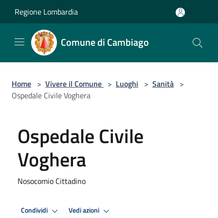
Salta al contenuto principale
Regione Lombardia
Comune di Cambiago
Home
>
Vivere il Comune
>
Luoghi
>
Sanità
>
Ospedale Civile Voghera
Ospedale Civile
Voghera
Nosocomio Cittadino
Condividi
Vedi azioni