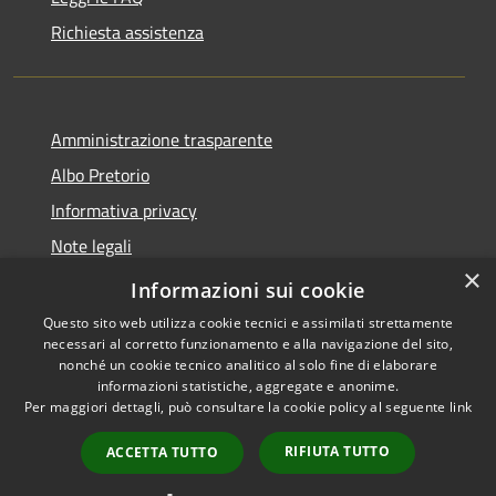
Richiesta assistenza
Amministrazione trasparente
Albo Pretorio
Informativa privacy
Note legali
×
Dichiarazione di accessibilità
Informazioni sui cookie
Questo sito web utilizza cookie tecnici e assimilati strettamente
necessari al corretto funzionamento e alla navigazione del sito,
nonché un cookie tecnico analitico al solo fine di elaborare
informazioni statistiche, aggregate e anonime.
RSS
Copyright © 2026 • Comune di
Per maggiori dettagli, può consultare la cookie policy al seguente
link
Accessibilità
Cambiago • Powered by
Privacy
Municipium
Accesso
•
RIFIUTA TUTTO
ACCETTA TUTTO
Cookie
redazione