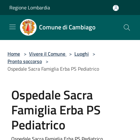
Salta al contenuto principale
Regione Lombardia
Comune di Cambiago
Home
>
Vivere il Comune
>
Luoghi
>
Pronto soccorso
>
Ospedale Sacra Famiglia Erba PS Pediatrico
Ospedale Sacra
Famiglia Erba PS
Pediatrico
Ospedale Sacra Famiglia Erba PS Pediatrico