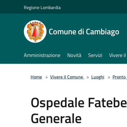
Salta al contenuto principale
Regione Lombardia
Comune di Cambiago
Amministrazione
Novità
Servizi
Vivere 
Home
>
Vivere il Comune
>
Luoghi
>
Pronto
Ospedale Fateben
Generale