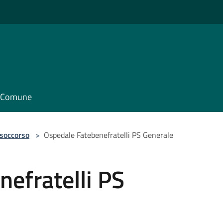
il Comune
 soccorso
>
Ospedale Fatebenefratelli PS Generale
efratelli PS