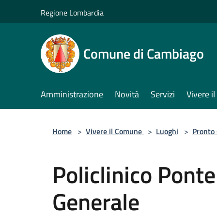
Salta al contenuto principale
Regione Lombardia
Comune di Cambiago
Amministrazione
Novità
Servizi
Vivere 
Home
>
Vivere il Comune
>
Luoghi
>
Pronto
Policlinico Pont
Generale