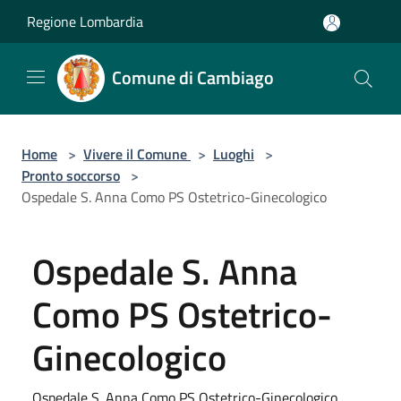
Salta al contenuto principale
Regione Lombardia
Comune di Cambiago
Home
>
Vivere il Comune
>
Luoghi
>
Pronto soccorso
>
Ospedale S. Anna Como PS Ostetrico-Ginecologico
Ospedale S. Anna
Como PS Ostetrico-
Ginecologico
Ospedale S. Anna Como PS Ostetrico-Ginecologico