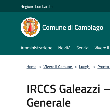
Salta al contenuto principale
Regione Lombardia
Comune di Cambiago
Amministrazione
Novità
Servizi
Vivere 
Home
>
Vivere il Comune
>
Luoghi
>
Pronto
IRCCS Galeazzi 
Generale