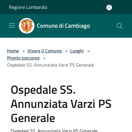
Salta al contenuto principale
Regione Lombardia
Comune di Cambiago
Home
>
Vivere il Comune
>
Luoghi
>
Pronto soccorso
>
Ospedale SS. Annunziata Varzi PS Generale
Ospedale SS.
Annunziata Varzi PS
Generale
Ospedale SS. Annunziata Varzi PS Generale