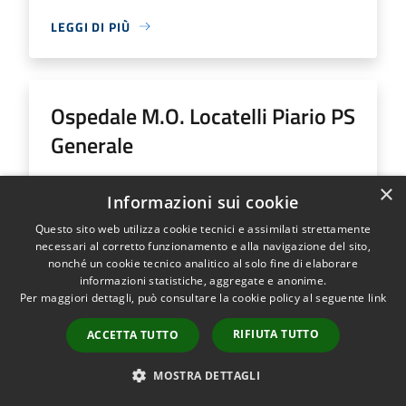
LEGGI DI PIÙ
Ospedale M.O. Locatelli Piario PS
Generale
Indirizzo
Via Groppino, 22
×
Informazioni sui cookie
Ospedale M.O. Locatelli Piario PS Generale...
Questo sito web utilizza cookie tecnici e assimilati strettamente
necessari al corretto funzionamento e alla navigazione del sito,
nonché un cookie tecnico analitico al solo fine di elaborare
informazioni statistiche, aggregate e anonime.
Per maggiori dettagli, può consultare la cookie policy al seguente
link
LEGGI DI PIÙ
RIFIUTA TUTTO
ACCETTA TUTTO
MOSTRA DETTAGLI
Ospedale SS Trinità Romano L.